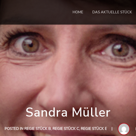
HOME
DAS AKTUELLE STÜCK
Sandra Müller
POSTED IN
REGIE STÜCK B
,
REGIE STÜCK C
,
REGIE STÜCK E