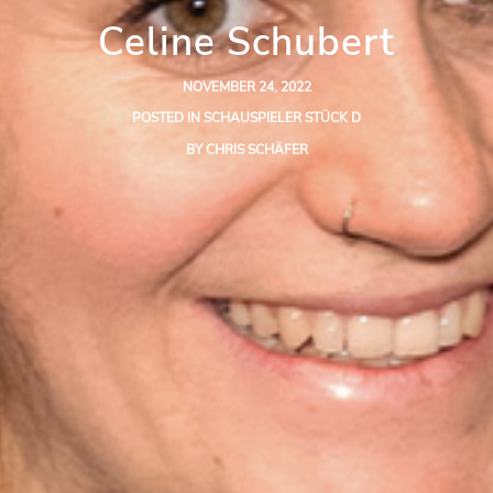
Celine Schubert
NOVEMBER 24, 2022
POSTED IN
SCHAUSPIELER STÜCK D
BY
CHRIS SCHÄFER